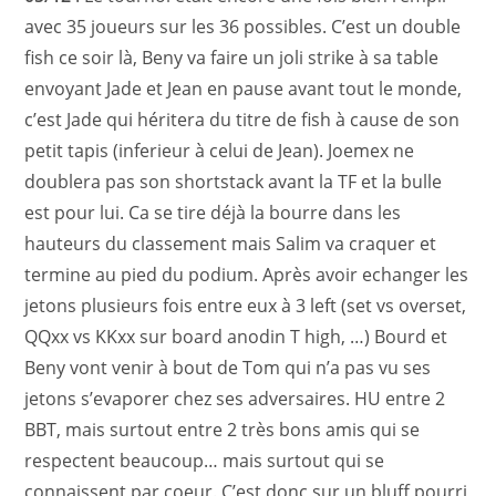
avec 35 joueurs sur les 36 possibles. C’est un double
fish ce soir là, Beny va faire un joli strike à sa table
envoyant Jade et Jean en pause avant tout le monde,
c’est Jade qui héritera du titre de fish à cause de son
petit tapis (inferieur à celui de Jean). Joemex ne
doublera pas son shortstack avant la TF et la bulle
est pour lui. Ca se tire déjà la bourre dans les
hauteurs du classement mais Salim va craquer et
termine au pied du podium. Après avoir echanger les
jetons plusieurs fois entre eux à 3 left (set vs overset,
QQxx vs KKxx sur board anodin T high, …) Bourd et
Beny vont venir à bout de Tom qui n’a pas vu ses
jetons s’evaporer chez ses adversaires. HU entre 2
BBT, mais surtout entre 2 très bons amis qui se
respectent beaucoup… mais surtout qui se
connaissent par coeur. C’est donc sur un bluff pourri