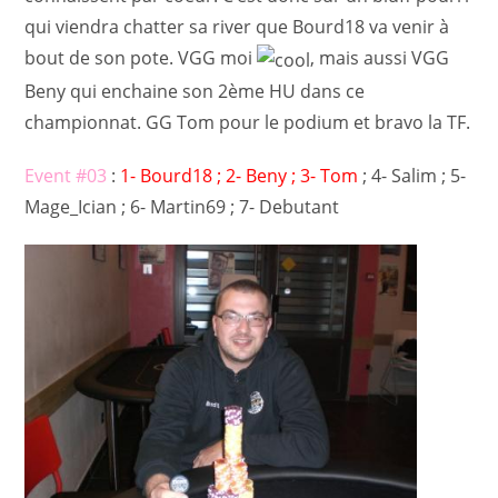
qui viendra chatter sa river que Bourd18 va venir à
bout de son pote. VGG moi
, mais aussi VGG
Beny qui enchaine son 2ème HU dans ce
championnat. GG Tom pour le podium et bravo la TF.
Event #03
:
1- Bourd18 ; 2- Beny ; 3- Tom
; 4- Salim ; 5-
Mage_Ician ; 6- Martin69 ; 7- Debutant