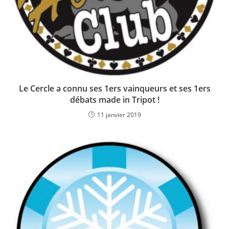
Le Cercle a connu ses 1ers vainqueurs et ses 1ers
débats made in Tripot !
11 janvier 2019