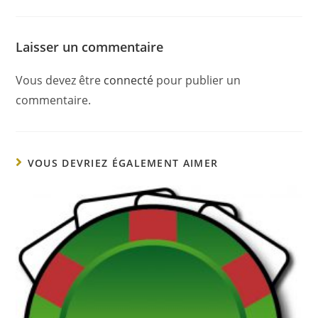
Laisser un commentaire
Vous devez être
connecté
pour publier un
commentaire.
VOUS DEVRIEZ ÉGALEMENT AIMER