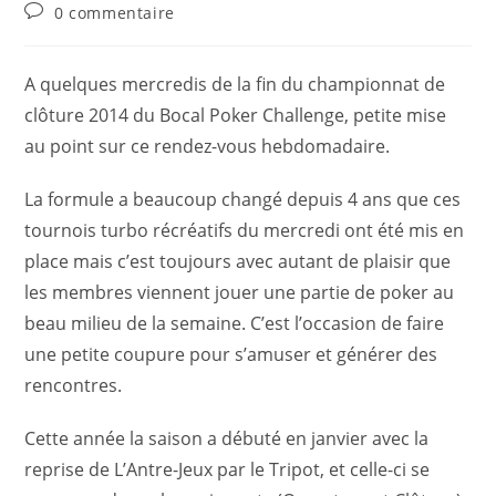
0 commentaire
A quelques mercredis de la fin du championnat de
clôture 2014 du Bocal Poker Challenge, petite mise
au point sur ce rendez-vous hebdomadaire.
La formule a beaucoup changé depuis 4 ans que ces
tournois turbo récréatifs du mercredi ont été mis en
place mais c’est toujours avec autant de plaisir que
les membres viennent jouer une partie de poker au
beau milieu de la semaine. C’est l’occasion de faire
une petite coupure pour s’amuser et générer des
rencontres.
Cette année la saison a débuté en janvier avec la
reprise de L’Antre-Jeux par le Tripot, et celle-ci se