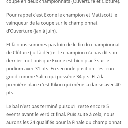
coupe en deux championnats (Ouverture et Clôture).
Pour rappel c’est Exone le champion et Mattscott le
vainqueur de la coupe sur le championnat
d’Ouverture (jan à juin).
Et là nous sommes pas loin de le fin du championnat
de Clôture (juil à déc) et le champion n’a pas dit son
dernier mot puisque Exone est bien placé sur le
podium avec 31 pts. En seconde position c’est run
good comme Salim qui possède 34 pts. Et à la
première place c’est Kikou qui mène la danse avec 40
pts.
Le bal n’est pas terminé puisqu’il reste encore 5
events avant le verdict final. Puis suite à cela, nous
aurons les 24 qualifiés pour la Finale du championnat