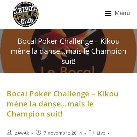
Menu
Bocal Poker Challenge – Kikou
mène la danse…mais le Champion
suit!
Bocal Poker Challenge – Kikou
mène la danse…mais le
Champion suit!
zAwAk
7 novembre 2014
Live