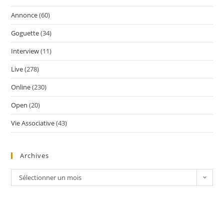
Annonce
(60)
Goguette
(34)
Interview
(11)
Live
(278)
Online
(230)
Open
(20)
Vie Associative
(43)
Archives
Sélectionner un mois