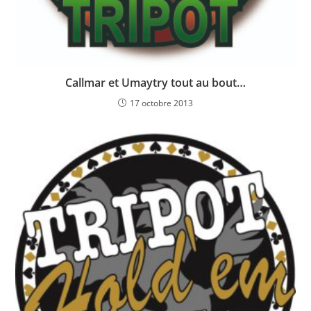
Callmar et Umaytry tout au bout…
17 octobre 2013