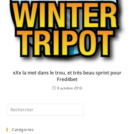
xXx la met dans le trou, et très beau sprint pour
Fred4bet
8 octobre 2016
Catégories