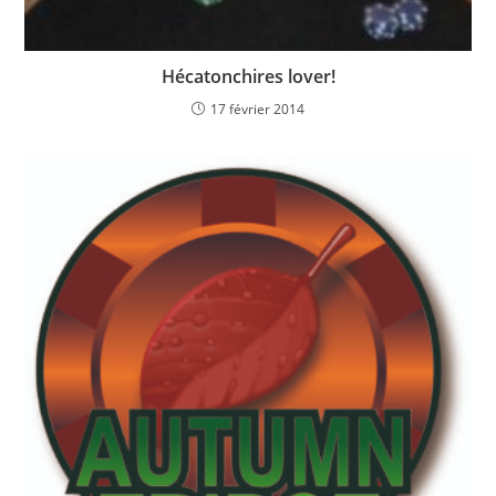
Hécatonchires lover!
17 février 2014