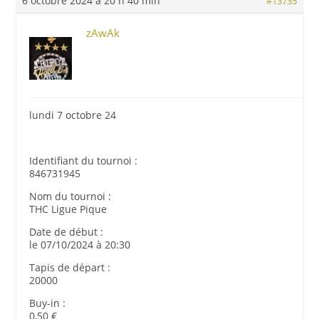
6 octobre 2024 à 20 h 40 min
#13735
zAwAk
lundi 7 octobre 24
Identifiant du tournoi :
846731945
Nom du tournoi :
THC Ligue Pique
Date de début :
le 07/10/2024 à 20:30
Tapis de départ :
20000
Buy-in :
0,50 €