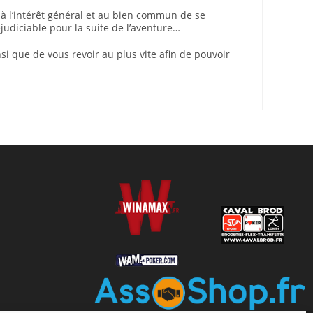
 à l’intérêt général et au bien commun de se
éjudiciable pour la suite de l’aventure…
i que de vous revoir au plus vite afin de pouvoir