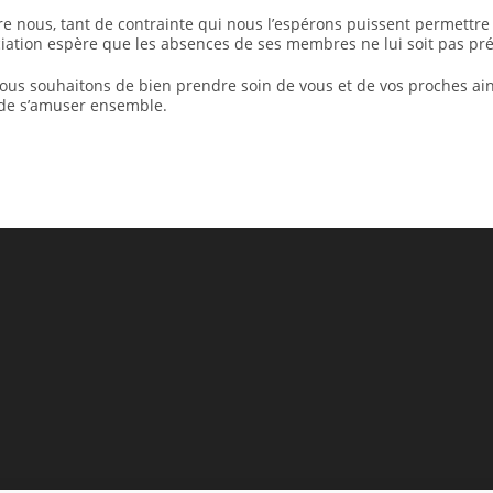
e nous, tant de contrainte qui nous l’espérons puissent permettre
sociation espère que les absences de ses membres ne lui soit pas pr
us souhaitons de bien prendre soin de vous et de vos proches ains
 de s’amuser ensemble.