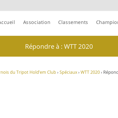
Accueil
Association
Classements
Champio
Répondre à : WTT 2020
nois du Tripot Hold’em Club
›
Spéciaux
›
WTT 2020
›
Répond