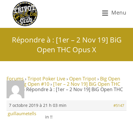
Menu
Répondre à : [1er – 2 Nov 19] BiG
Open THC Opus X
Forums
›
Tripot Poker Live
›
Open Tripot
›
Big Open
THC
›
Big Open #10
›
[1er – 2 Nov 19] BiG Open THC
Opus X
›
Répondre à : [1er – 2 Nov 19] BiG Open THC
Opus X
7 octobre 2019 à 21 h 03 min
#5147
guillaumetells
in !!