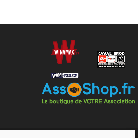
drier
Actualités
Forum
Mentions Légales
s générales