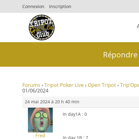
Connexion
Inscription
Répondre 
Forums
›
Tripot Poker Live
›
Open Tripot
›
Trip’Op
01/06/2024
24 mai 2024 à 20 h 40 min
In day1A : 0
Fred
In day 1B : 7