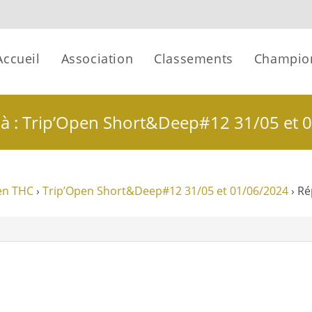
Accueil
Association
Classements
Champio
à : Trip’Open Short&Deep#12 31/05 et 
en THC
›
Trip’Open Short&Deep#12 31/05 et 01/06/2024
›
Ré