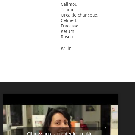
Callmou
Tchino
Orca (le chanceux)
Céline-L
Fracasse
Ketum
Rosco
Krilin
Cliquez pour accepter les cookies