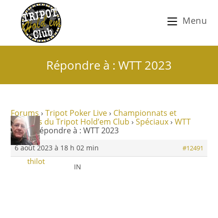
Menu
Répondre à : WTT 2023
Forums
›
Tripot Poker Live
›
Championnats et
tournois du Tripot Hold’em Club
›
Spéciaux
›
WTT
2023
›
Répondre à : WTT 2023
6 août 2023 à 18 h 02 min
#12491
thilot
IN