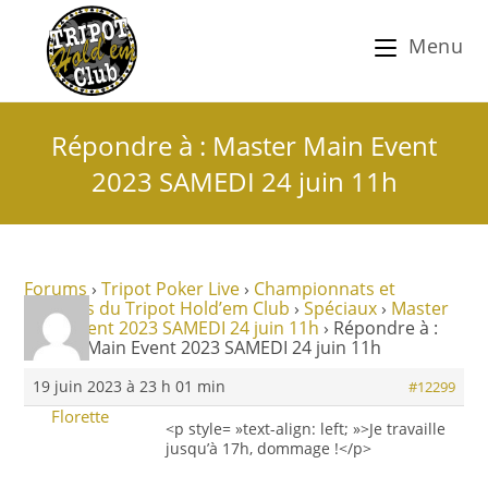
Menu
Répondre à : Master Main Event
2023 SAMEDI 24 juin 11h
Forums
›
Tripot Poker Live
›
Championnats et
tournois du Tripot Hold’em Club
›
Spéciaux
›
Master
Main Event 2023 SAMEDI 24 juin 11h
›
Répondre à :
Master Main Event 2023 SAMEDI 24 juin 11h
19 juin 2023 à 23 h 01 min
#12299
Florette
<p style= »text-align: left; »>Je travaille
jusqu’à 17h, dommage !</p>