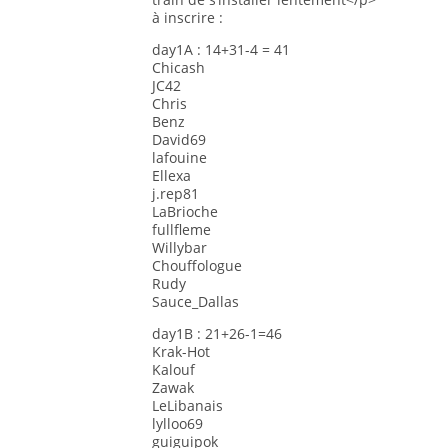
à inscrire :
day1A : 14+31-4 = 41
Chicash
JC42
Chris
Benz
David69
lafouine
Ellexa
j.rep81
LaBrioche
fullfleme
Willybar
Chouffologue
Rudy
Sauce_Dallas
day1B : 21+26-1=46
Krak-Hot
Kalouf
Zawak
LeLibanais
lylloo69
guiguipok