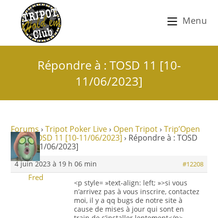
Menu
Répondre à : TOSD 11 [10-
11/06/2023]
Forums
›
Tripot Poker Live
›
Open Tripot
›
Trip’Open
THC
›
TOSD 11 [10-11/06/2023]
›
Répondre à : TOSD
11 [10-11/06/2023]
4 juin 2023 à 19 h 06 min
#12208
Fred
<p style= »text-align: left; »>si vous
n’arrivez pas à vous inscrire, contactez
moi, il y a qq bugs de notre site à
cause de mises à jour qui sont en
train de s’installer lentement</p>