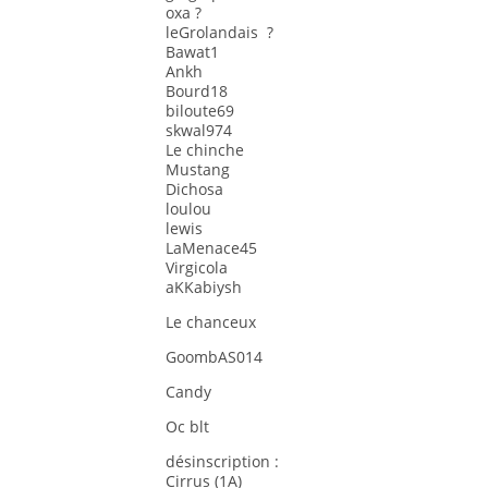
oxa ?
leGrolandais ?
Bawat1
Ankh
Bourd18
biloute69
skwal974
Le chinche
Mustang
Dichosa
loulou
lewis
LaMenace45
Virgicola
aKKabiysh
Le chanceux
GoombAS014
Candy
Oc blt
désinscription :
Cirrus (1A)