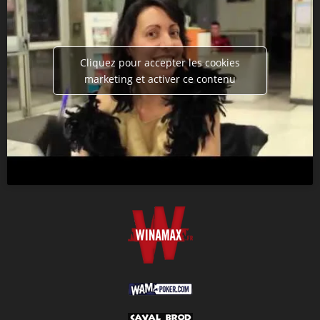
Cliquez pour accepter les cookies
marketing et activer ce contenu