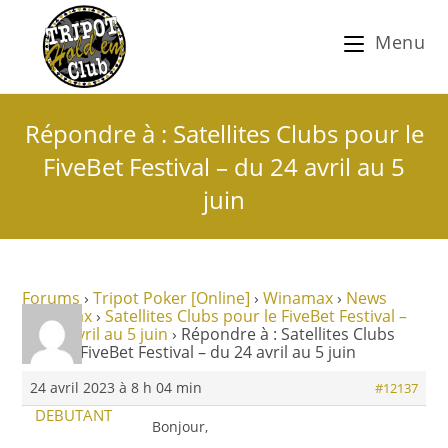
Menu
Répondre à : Satellites Clubs pour le
FiveBet Festival – du 24 avril au 5
juin
Forums
›
Tripot Poker [Online]
›
Winamax
›
News
Winamax
›
Satellites Clubs pour le FiveBet Festival –
du 24 avril au 5 juin
›
Répondre à : Satellites Clubs
pour le FiveBet Festival – du 24 avril au 5 juin
24 avril 2023 à 8 h 04 min
#12137
DEBUTANT
Bonjour,