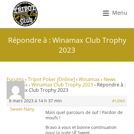
Menu
Répondre à : Winamax Club Trophy
2023
Forums
›
Tripot Poker [Online]
›
Winamax
›
News
Winamax
›
Winamax Club Trophy 2023
›
Répondre à :
Winamax Club Trophy 2023
8 mars 2023 à 14 h 37 min
#12065
Sweet-Nany
Mais quel parcours de ouf ! Pardon de
moufs !
Bravo à vous et bonne continuation
pour la suite !✌️ Sweet