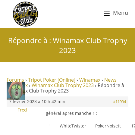
Menu
Répondre à : Winamax Club Trophy
2023
Forums
›
Tripot Poker [Online]
›
Winamax
›
News
Winamax
›
Winamax Club Trophy 2023
›
Répondre à :
Winamax Club Trophy 2023
7 février 2023 à 10 h 42 min
#11994
Fred
général apres manche 1 :
1
WhiteTwister
PokerNoisett
1