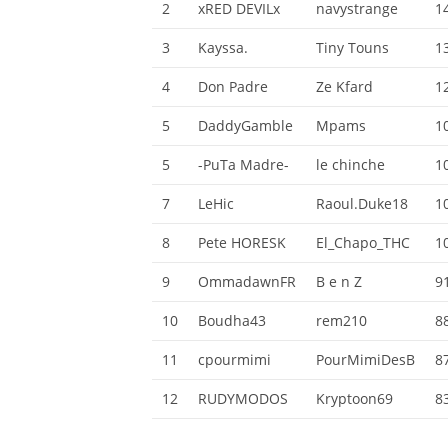
2
xRED DEVILx
navystrange
1
3
Kayssa.
Tiny Touns
1
4
Don Padre
Ze Kfard
1
5
DaddyGamble
Mpams
1
5
-PuTa Madre-
le chinche
1
7
LeHic
Raoul.Duke18
1
8
Pete HORESK
El_Chapo_THC
1
9
OmmadawnFR
B e n Z
9
10
Boudha43
rem210
8
11
cpourmimi
PourMimiDesB
8
12
RUDYMODOS
Kryptoon69
8