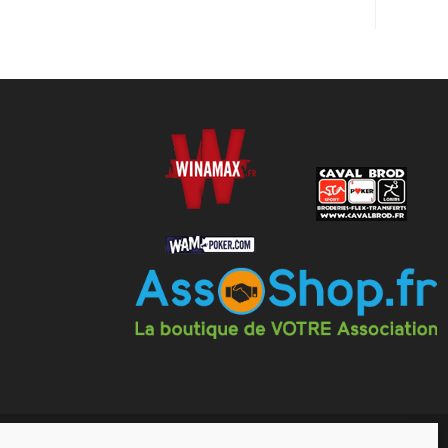
drier
Actualités
Forum
Mentions Légales
s générales