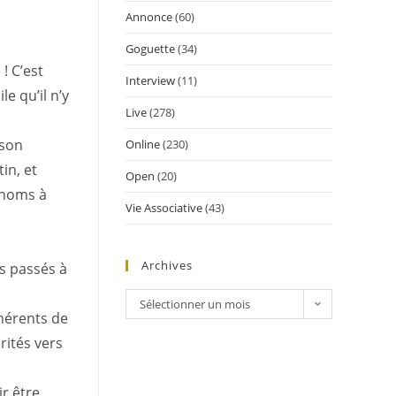
Annonce
(60)
Goguette
(34)
! C’est
Interview
(11)
e qu’il n’y
Live
(278)
 son
Online
(230)
in, et
Open
(20)
e noms à
Vie Associative
(43)
Archives
s passés à
Sélectionner un mois
dhérents de
rités vers
ir être