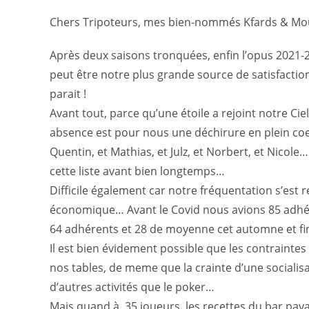
Chers Tripoteurs, mes bien-nommés Kfards & Mo
Après deux saisons tronquées, enfin l’opus 2021-2
peut être notre plus grande source de satisfaction 
parait !
Avant tout, parce qu’une étoile a rejoint notre Cie
absence est pour nous une déchirure en plein coeu
Quentin, et Mathias, et Julz, et Norbert, et Nicol
cette liste avant bien longtemps…
Difficile également car notre fréquentation s’est ré
économique… Avant le Covid nous avions 85 adhé
64 adhérents et 28 de moyenne cet automne et fin
Il est bien évidement possible que les contraintes
nos tables, de meme que la crainte d’une socialis
d’autres activités que le poker…
Mais quand à 35 joueurs, les recettes du bar payaie