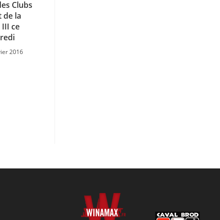
des Clubs
 de la
III ce
redi
vier 2016