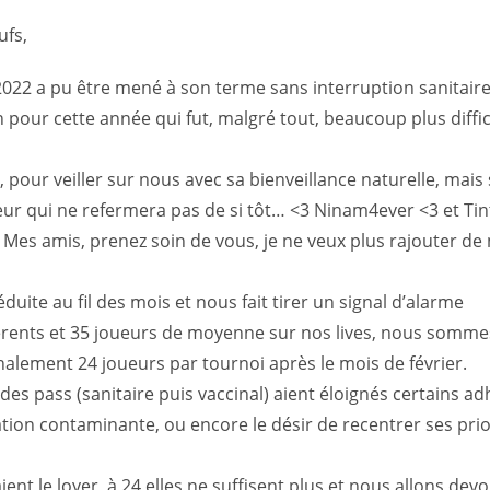
ufs,
022 a pu être mené à son terme sans interruption sanitaire 
pour cette année qui fut, malgré tout, beaucoup plus difficil
l, pour veiller sur nous avec sa bienveillance naturelle, mais
r qui ne refermera pas de si tôt… <3 Ninam4ever <3 et Tint
e… Mes amis, prenez soin de vous, je ne veux plus rajouter d
duite au fil des mois et nous fait tirer un signal d’alarme
rents et 35 joueurs de moyenne sur nos lives, nous somme
alement 24 joueurs par tournoi après le mois de février.
 des pass (sanitaire puis vaccinal) aient éloignés certains a
ation contaminante, ou encore le désir de recentrer ses prio
nt le loyer, à 24 elles ne suffisent plus et nous allons devo