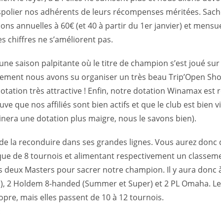
 spolier nos adhérents de leurs récompenses méritées. Sac
s annuelles à 60€ (et 40 à partir du 1er janvier) et mensue
es chiffres ne s’améliorent pas.
ne saison palpitante où le titre de champion s’est joué sur 
alement nous avons su organiser un très beau Trip’Open Sho
otation très attractive ! Enfin, notre dotation Winamax est
 que nos affiliés sont bien actifs et que le club est bien vi
inera une dotation plus maigre, nous le savons bien).
de la reconduire dans ses grandes lignes. Vous aurez donc d
que de 8 tournois et alimentant respectivement un classem
s deux Masters pour sacrer notre champion. Il y aura donc
), 2 Holdem 8-handed (Summer et Super) et 2 PL Omaha. Le
ropre, mais elles passent de 10 à 12 tournois.
: