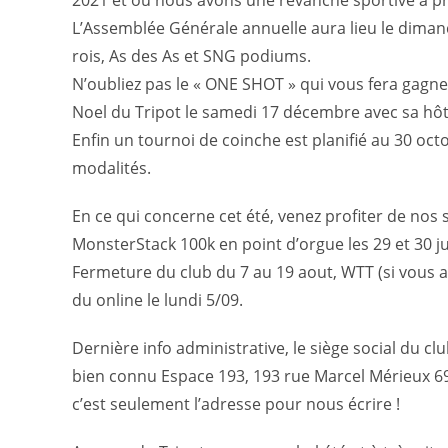
2021 et où nous avons une revanche sportive à pr
L’Assemblée Générale annuelle aura lieu le diman
rois, As des As et SNG podiums.
N’oubliez pas le « ONE SHOT » qui vous fera gagner 
Noel du Tripot le samedi 17 décembre avec sa hô
Enfin un tournoi de coinche est planifié au 30 oc
modalités.
En ce qui concerne cet été, venez profiter de nos 
MonsterStack 100k en point d’orgue les 29 et 30 jui
Fermeture du club du 7 au 19 aout, WTT (si vous a
du online le lundi 5/09.
Dernière info administrative, le siège social du cl
bien connu Espace 193, 193 rue Marcel Mérieux 690
c’est seulement l’adresse pour nous écrire !