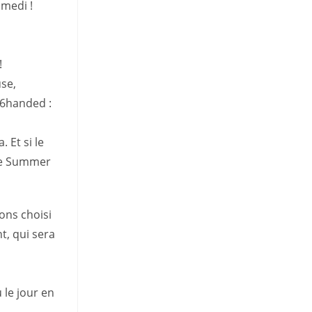
amedi !
!
use,
-6handed :
 Et si le
 le Summer
ons choisi
t, qui sera
le jour en