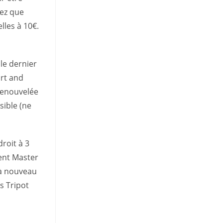
hez que
lles à 10€.
le dernier
rt and
 renouvelée
sible (ne
roit à 3
ent Master
 à nouveau
s Tripot