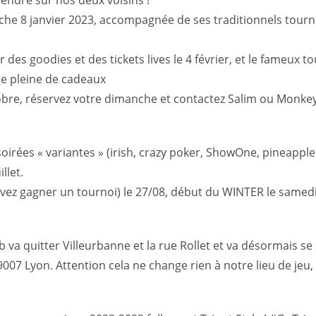
endre sur nos deux voisins !
che 8 janvier 2023, accompagnée de ses traditionnels tourn
des goodies et des tickets lives le 4 février, et le fameux t
te pleine de cadeaux
tobre, réservez votre dimanche et contactez Salim ou Monke
soirées « variantes » (irish, crazy poker, ShowOne, pineapple
llet.
vez gagner un tournoi) le 27/08, début du WINTER le samedi
ub va quitter Villeurbanne et la rue Rollet et va désormais se
07 Lyon. Attention cela ne change rien à notre lieu de jeu, 