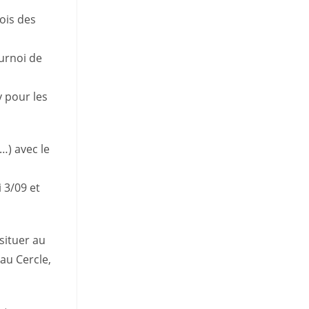
ois des
ournoi de
y pour les
…) avec le
 3/09 et
 situer au
au Cercle,