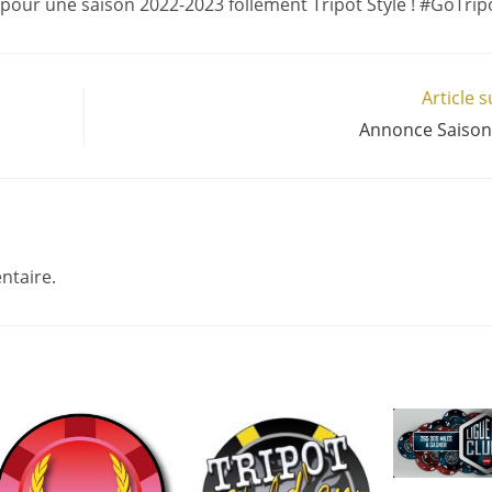
e pour une saison 2022-2023 follement Tripot Style ! #GoTrip
Article 
Annonce Saison
ntaire.