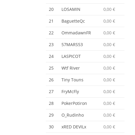
20
LOSAMIN
0,00 €
21
BaguetteQc
0,00 €
22
OmmadawnFR
0,00 €
23
57MARS53
0,00 €
24
LASPICOT
0,00 €
25
Wtf River
0,00 €
26
Tiny Touns
0,00 €
27
FryMcFly
0,00 €
28
PokerPotiron
0,00 €
29
O_Rudinho
0,00 €
30
xRED DEVILx
0,00 €