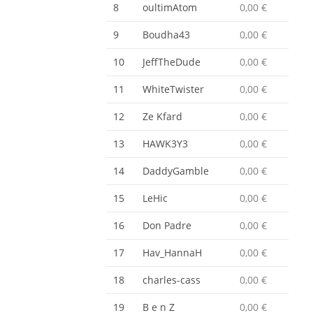
8
oultimAtom
0,00 €
9
Boudha43
0,00 €
10
JeffTheDude
0,00 €
11
WhiteTwister
0,00 €
12
Ze Kfard
0,00 €
13
HAWK3Y3
0,00 €
14
DaddyGamble
0,00 €
15
LeHic
0,00 €
16
Don Padre
0,00 €
17
Hav_HannaH
0,00 €
18
charles-cass
0,00 €
19
B e n Z
0,00 €