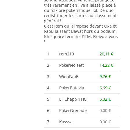
très rarement en live a laissé place à
du folklore pokeristique, lol. De quoi
redistribuer les cartes au classement
général !
C’est Rem qui s’impose devant Oxa et
FabB laissant Bawat hors du podium.
Khisquare termine l’ITM. Bravo à vous
!
1
rem210
20,11 €
2
PokerNoisett
14,22 €
3
WinaFabB
9,76 €
4
PokerBatavia
6,69 €
5
El_Chapo_THC
5,02 €
6
PokerGrenade
0,00 €
7
Kayssa.
0,00 €