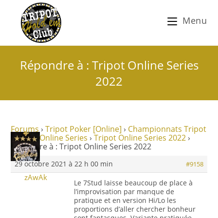
Menu
Répondre à : Tripot Online Series
2022
Forums
›
Tripot Poker [Online]
›
Championnats Tripot
›
Tripot Online Series
›
Tripot Online Series 2022
›
Répondre à : Tripot Online Series 2022
29 octobre 2021 à 22 h 00 min
#9158
zAwAk
Le 7Stud laisse beaucoup de place à
l’improvisation par manque de
pratique et en version Hi/Lo les
proportions d’aller chercher bonheur
sont fantasques. Variante pratiquée