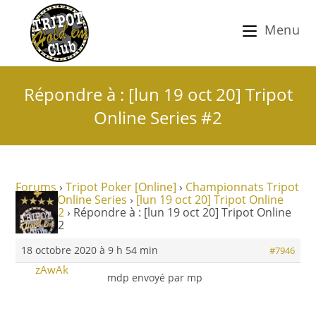
Menu
Répondre à : [lun 19 oct 20] Tripot
Online Series #2
Forums
›
Tripot Poker [Online]
›
Championnats Tripot
›
Tripot Online Series
›
[lun 19 oct 20] Tripot Online
Series #2
›
Répondre à : [lun 19 oct 20] Tripot Online
Series #2
18 octobre 2020 à 9 h 54 min
#7946
zAwAk
mdp envoyé par mp