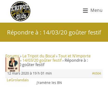
Menu
Répondre à : 14/03/20 goûter festif
Forums
›
Le Tripot du Bocal
›
Tout et N’importe
Nawak !
›
14/03/20 goûter festif
›
Répondre à :
14/03/20 goûter festif
12 mars 2020 à 19 h 01 min
#6504
LeGrolandais
j’ramène les BN