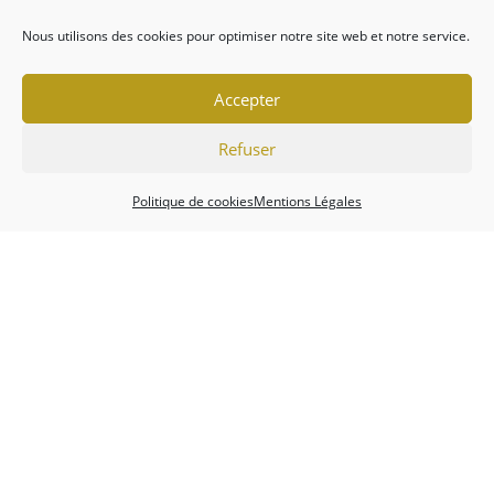
Nous utilisons des cookies pour optimiser notre site web et notre service.
Accepter
Refuser
Politique de cookies
Mentions Légales