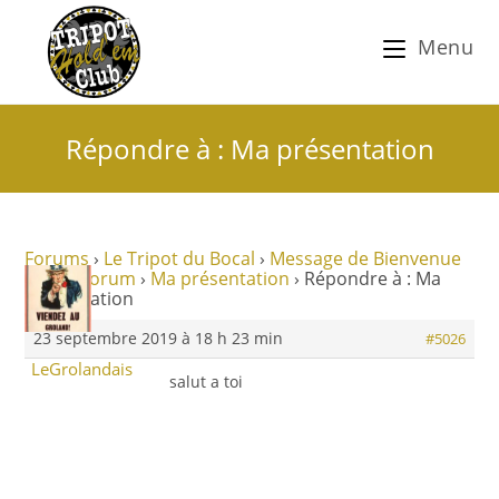
Menu
Répondre à : Ma présentation
Forums
›
Le Tripot du Bocal
›
Message de Bienvenue
sur ce Forum
›
Ma présentation
›
Répondre à : Ma
présentation
23 septembre 2019 à 18 h 23 min
#5026
LeGrolandais
salut a toi