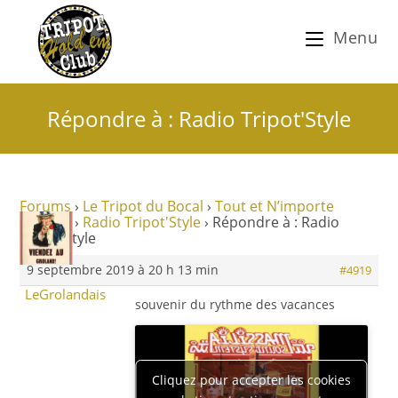
Menu
Répondre à : Radio Tripot'Style
Forums
›
Le Tripot du Bocal
›
Tout et N’importe
Nawak !
›
Radio Tripot'Style
›
Répondre à : Radio
Tripot'Style
9 septembre 2019 à 20 h 13 min
#4919
LeGrolandais
souvenir du rythme des vacances
Cliquez pour accepter les cookies