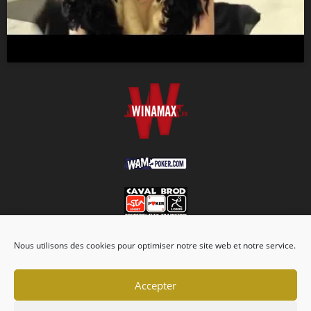
Nous utilisons des cookies pour optimiser notre site web et notre service.
Accepter