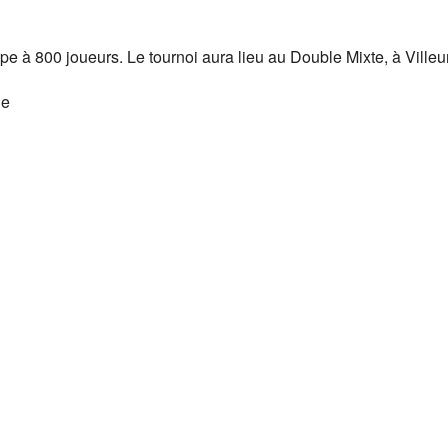
oogle
iCalendar
Office 
e à 800 joueurs. Le tournoi aura lieu au Double Mixte, à Ville
ne