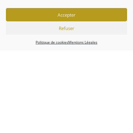
Accepter
Refuser
Politique de cookies
Mentions Légales
Association
Championnats
Calendrier
Actualités
Forum
Mentions Légales
Politique de cookies (EU)
Conditions générales