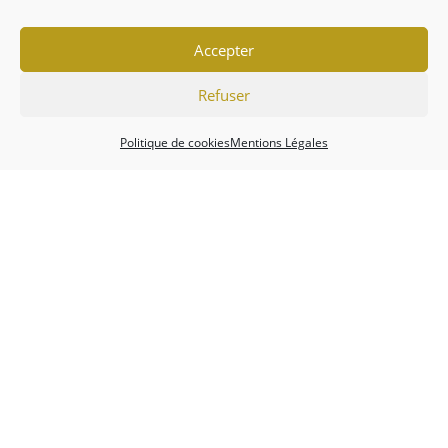
Accepter
Refuser
Politique de cookies
Mentions Légales
Association
Championnats
Calendrier
Actualités
Forum
Mentions Légales
Politique de cookies (EU)
Conditions générales