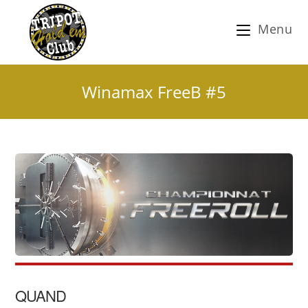
Menu
Winamax FreeB #5
QUAND