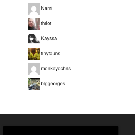
Nami
thilot
Kayssa
tinytouns
monkeydchris
biggeorges