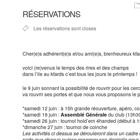
Télécharger ICS
Calendrier G
RÉSERVATIONS
Les réservations sont closes
Cher(e)s adhérent(e)s et/ou ami(e)s, bienheureux kfa
voici (re)venus le temps des rires et des champs
dans l’ile au kfards c’est tous les jours le printemps !
le 9 juin sonnant la possibilité de rouvrir pour les c
va rouvrir ses portes et que nous vous proposons le p
*samedi 12 juin : à 15h grande réouverture, apéro, con
*samedi 19 juin :
Assemblé Générale
du club (13h30
*samedi 26 juin : tournoi hold’em 4handed (début à 1
*dimanche 27 juin : tournoi de coinche
Les activités ci dessus se dérouleront dans un cadre
sorte que chacun puisse regagner son domicile pour l