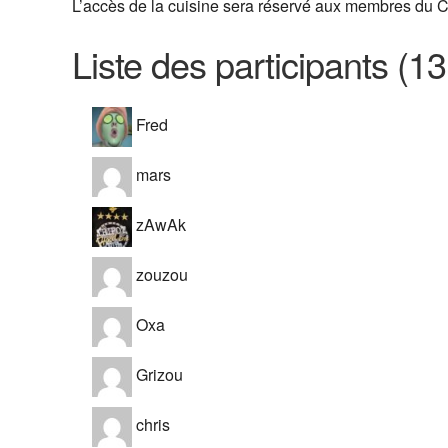
L’accès de la cuisine sera réservé aux membres du CA
Liste des participants (13
Fred
mars
zAwAk
zouzou
Oxa
Grizou
chris