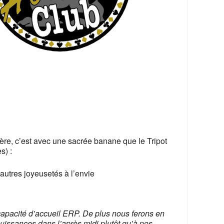
365
Outlook Live
éfère, c’est avec une sacrée banane que le Tripot
s) :
 autres joyeusetés à l’envie
capacité d’accueil ERP. De plus nous ferons en
uissances dans l’après midi plutôt qu’à nos