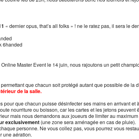
11
« dernier opus, that’s all folks » ! ne le ratez pas, il sera le 
handed
ck 6handed
 Online Master Event le 14 juin, nous rajoutons un petit championn
permettant que chacun soit protégé autant que possible de la di
érieur de la salle.
s pour que chacun puisse désinfecter ses mains en arrivant et à
oute nourriture ou boisson, car les cartes et les jetons peuvent ê
ieur mais nous demandons aux joueurs de limiter au maximum c
eur exclusivement
(une zone sera aménagée en cas de pluie).
 chaque personne. Ne vous collez pas, vous pourrez vous restau
r une aération.