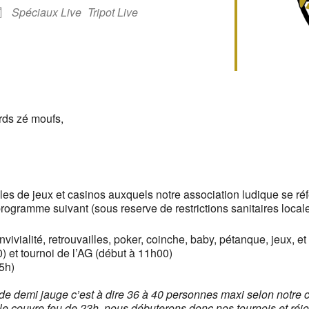
oogle
iCalendar
Office 
Spéciaux Live
Tripot Live
rds zé moufs,
ercles de jeux et casinos auxquels notre association ludique se r
rogramme suivant (sous reserve de restrictions sanitaires locale
vivialité, retrouvailles, poker, coinche, baby, pétanque, jeux, et
) et tournoi de l’AG (début à 11h00)
5h)
 de demi jauge c’est à dire 36 à 40 personnes maxi selon notre 
e couvre feu de 23h, nous débuterons donc nos tournois et réjo