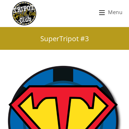
Menu
SuperTripot #3