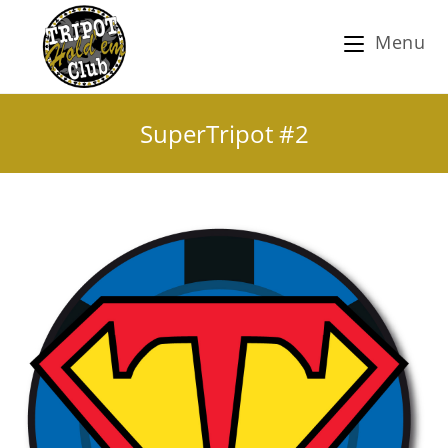
Menu
SuperTripot #2