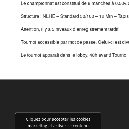
Le championnat est constitué de 8 manches à 0.50€ c
Structure : NLHE – Standard 50/100 – 12 Min – Tapis 
Attention, il y a 5 niveaux d’enregistrement tardif.
Tournoi accessible par mot de passe. Celui-ci est di
Le tournoi apparaît dans le lobby, 48h avant! Tourno
Cliquez pour accepter les cookies
marketing et activer ce contenu