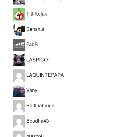
Titi-Kojak
Senshui
FabB
LASPICOT
LAQUINTEPAPA
Vany
Berlinabrugel
Boudha43
raazzou