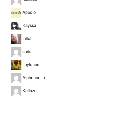
Appolo
Kayssa
thilot
chris
tinytouns
Alphounette
Keitazor