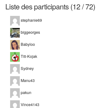
Liste des participants (12 / 72)
stephanie69
biggeorges
Babyloo
Titi-Kojak
Sydney
Manu43
pakun
Vince4143