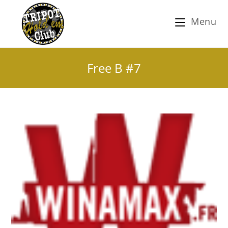
Menu
Free B #7