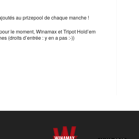
365
Outlook Live
ajoutés au prizepool de chaque manche !
 pour le moment, Winamax et Tripot Hold’em
 (droits d’entrée : y en a pas :-))