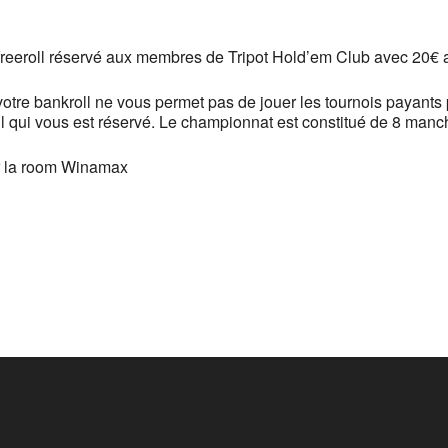
oogle
iCalendar
Office 
reeroll réservé aux membres de Tripot Hold’em Club avec 20€ 
tre bankroll ne vous permet pas de jouer les tournois payants
l qui vous est réservé. Le championnat est constitué de 8 manches
ur la room Winamax