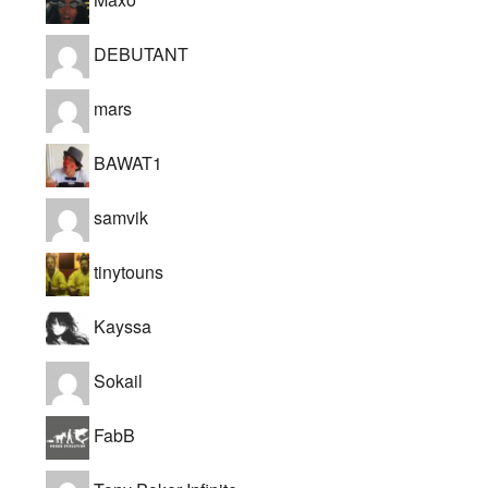
DEBUTANT
mars
BAWAT1
samvik
tinytouns
Kayssa
Sokail
FabB