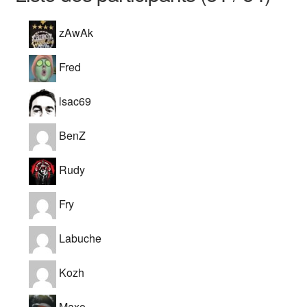
zAwAk
Fred
lsac69
BenZ
Rudy
Fry
Labuche
Kozh
Maxo