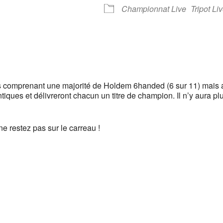
oogle
iCalendar
Office 
Championnat Live
Tripot Li
s comprenant une majorité de Holdem 6handed (6 sur 11) mais
ues et délivreront chacun un titre de champion. Il n’y aura plu
ne restez pas sur le carreau !