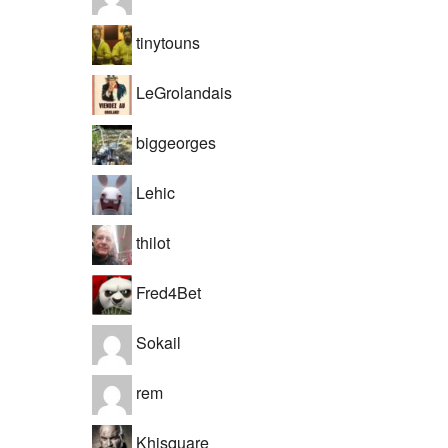
tinytouns
LeGrolandais
biggeorges
Lehic
thilot
Fred4Bet
Sokail
rem
Khisquare