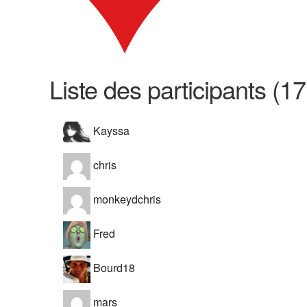
Liste des participants (17
Kayssa
chris
monkeydchris
Fred
Bourd18
mars