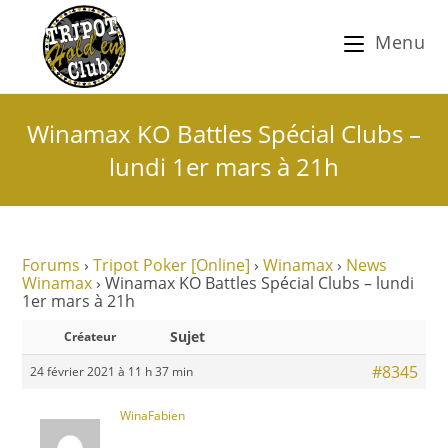
Menu
Winamax KO Battles Spécial Clubs –
lundi 1er mars à 21h
Forums
›
Tripot Poker [Online]
›
Winamax
›
News
Winamax
›
Winamax KO Battles Spécial Clubs – lundi
1er mars à 21h
Sujet
Créateur
#8345
24 février 2021 à 11 h 37 min
WinaFabien