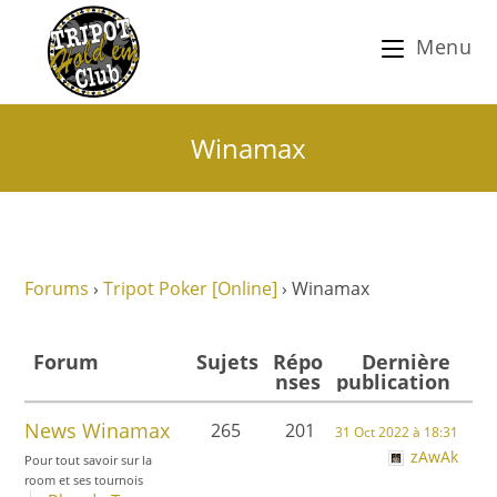
Menu
Winamax
Forums
›
Tripot Poker [Online]
›
Winamax
Forum
Sujets
Répo
Dernière
nses
publication
News Winamax
265
201
31 Oct 2022 à 18:31
zAwAk
Pour tout savoir sur la
room et ses tournois