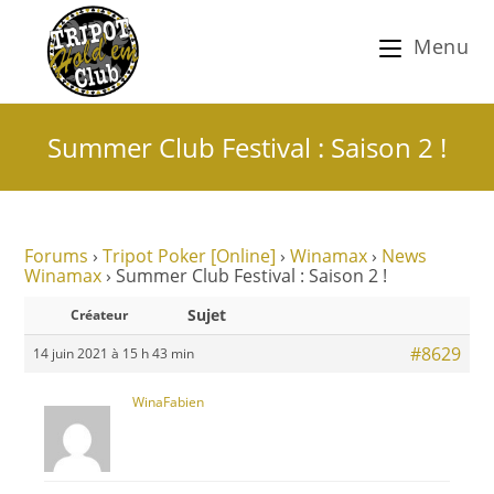
Menu
Summer Club Festival : Saison 2 !
Forums
›
Tripot Poker [Online]
›
Winamax
›
News
Winamax
›
Summer Club Festival : Saison 2 !
Sujet
Créateur
#8629
14 juin 2021 à 15 h 43 min
WinaFabien