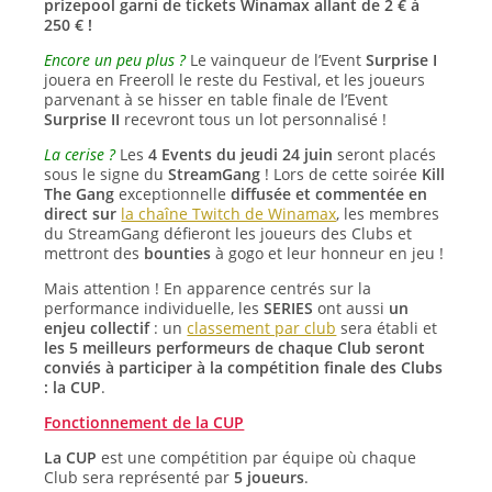
prizepool garni de tickets Winamax allant de 2 € à
250 € !
Encore un peu plus ?
Le vainqueur de l’Event
Surprise I
jouera en Freeroll le reste du Festival, et les joueurs
parvenant à se hisser en table finale de l’Event
Surprise II
recevront tous un lot personnalisé !
La cerise ?
Les
4 Events du jeudi 24 juin
seront placés
sous le signe du
StreamGang
! Lors de cette soirée
Kill
The Gang
exceptionnelle
diffusée et commentée en
direct sur
la chaîne Twitch de Winamax
, les membres
du StreamGang défieront les joueurs des Clubs et
mettront des
bounties
à gogo et leur honneur en jeu !
Mais attention ! En apparence centrés sur la
performance individuelle, les
SERIES
ont aussi
un
enjeu collectif
: un
classement par club
sera établi et
les 5 meilleurs performeurs de chaque Club seront
conviés à participer à la compétition finale des Clubs
: la CUP
.
Fonctionnement de la CUP
La CUP
est une compétition par équipe où chaque
Club sera représenté par
5 joueurs
.