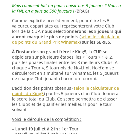
Mais comment fait-on pour choisir nos 5 joueurs ? Nous à
la FNL on a plus de 500 joueurs !
(BRAG)
Comme explicité précédemment, pour élire les 5
valeureux spartiates qui représenteront votre Club
lors de la CUP,
nous sélectionnerons les 5 joueurs qui
auront marqué le plus de points
(
selon le calculateur
de points du Grand Prix Winamax
)
sur les SERIES
.
À l’instar de son grand frère le King5
, la
CUP
se
déploiera sur plusieurs étapes, les « Tours » 1 & 2,
puis les phases finales entre les 8 meilleurs Clubs. À
chaque « Tour », 5 tournois de No-Limit Hold’em se
dérouleront en simultané sur Winamax, les 5 joueurs
de chaque Club jouant chacun un tournoi.
L’addition des points obtenus (
selon le calculateur de
points du King5
) par les 5 joueurs d’un Club donnera
le score total du Club. Ce score permettra de classer
les Clubs et de qualifier les meilleurs pour le tour
suivant.
Voici le déroulé de la compétition :
–
Lundi 19 juillet à 21h
: 1er Tour