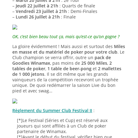
–
Mardi 20 juillet à 21h
: 2e Tour
–
Jeudi 22 juillet à 21h
: Quarts de finale
–
Vendredi 23 juillet à 21h
: Demi-Finales
–
Lundi 26 juillet à 21h
: Finale
OK, c’est bien beau tout ça, mais qu’est-ce qu’on gagne ?
La gloire évidemment ! Mais aussi et surtout des
Miles
en masse et du matériel de poker pour votre club
. Le
Club champion se verra offrir, outre un
pack de
Goodies Winamax
, pas moins de
25 000 Miles
,
2
tables de poker
,
1 table de beer-pong
et
2 mallettes
de 1 000 jetons
. Il se dit même que les grands
vainqueurs de la compétition recevront un trophée
unique. De quoi redémarrer la saison Live du bon
pied et avec swag…
Règlement du Summer Club Festival II
:
[*]Le Festival (Séries et Cup) est réservé aux
joueurs qui sont affiliés à un Club de poker
partenaire de Winamax.
[*]Avant le début du festival, vérifiez bien que