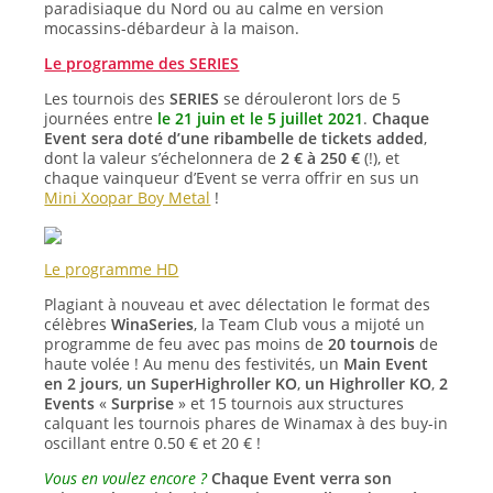
paradisiaque du Nord ou au calme en version
mocassins-débardeur à la maison.
Le programme des SERIES
Les tournois des
SERIES
se dérouleront lors de 5
journées entre
le 21 juin et le 5 juillet 2021
.
Chaque
Event sera doté d’une ribambelle de tickets added
,
dont la valeur s’échelonnera de
2 € à 250 €
(!), et
chaque vainqueur d’Event se verra offrir en sus un
Mini Xoopar Boy Metal
!
Le programme HD
Plagiant à nouveau et avec délectation le format des
célèbres
WinaSeries
, la Team Club vous a mijoté un
programme de feu avec pas moins de
20 tournois
de
haute volée ! Au menu des festivités, un
Main Event
en 2 jours
,
un SuperHighroller KO
,
un Highroller KO
,
2
Events
«
Surprise
» et 15 tournois aux structures
calquant les tournois phares de Winamax à des buy-in
oscillant entre 0.50 € et 20 € !
Vous en voulez encore ?
Chaque Event verra son