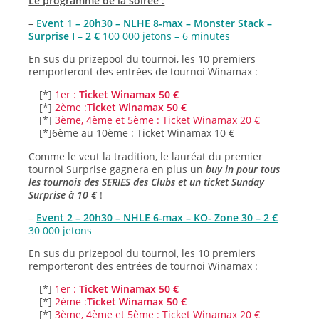
Le programme de la soirée :
–
Event 1 – 20h30 – NLHE 8-max – Monster Stack –
Surprise I – 2 €
100 000 jetons – 6 minutes
En sus du prizepool du tournoi, les 10 premiers
remporteront des entrées de tournoi Winamax :
[*]
1er :
Ticket Winamax 50 €
[*]
2ème :
Ticket Winamax 50 €
[*]
3ème, 4ème et 5ème : Ticket Winamax 20 €
[*]6ème au 10ème : Ticket Winamax 10 €
Comme le veut la tradition, le lauréat du premier
tournoi Surprise gagnera en plus un
buy in pour tous
les tournois des SERIES des Clubs et un ticket Sunday
Surprise à 10 €
!
–
Event 2 – 20h30 – NHLE 6-max – KO- Zone 30 – 2 €
30 000 jetons
En sus du prizepool du tournoi, les 10 premiers
remporteront des entrées de tournoi Winamax :
[*]
1er :
Ticket Winamax 50 €
[*]
2ème :
Ticket Winamax 50 €
[*]
3ème, 4ème et 5ème : Ticket Winamax 20 €