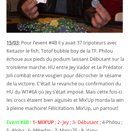
15/03
: Pour l’event #4B il y avait 37 tripoteurs avec
Keitazor le fish, Totof bubble boy de la TF. Philou
échoue aux pieds du podium laissant Débutant sur la
troisième marche. HU entre Jey Vador et Le Prédator.
Joli combat entre vosgien pour décrocher le sésame
de la victoire. C’était la revanche ou confirmation du
HU du WT#6A où Jey s’était imposé. Mais cette fois-ci
les crocs étaient bien aiguisés et Mix’Up morda la win
à pleine machoire! Félicitations Mix’Up, un partout!
Event #4B
:
1- MIX’UP
; 2- Jey ; 3- Débutant
; 4-Philou ;
5- Alpha ; 6- Mikedar ; 7- Manu75 ; 8- Vany