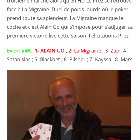
troisième marche alors qu’en HU Le Prez se retrouve
face à La Migraine. Duel de poids lourds où le poker
prend toute sa splendeur. La Migraine manque le
coche et c’est Alain Go qui s’impose pour s’adjuger sa
première victoire live cette saison. Félicitations Prez!
Event #4A
:
1- ALAIN GO
; 2- La Migraine ; 3- Zap
; 4-
Satanislas ; 5- Blackbet ; 6- Pilsner ; 7- Kayssa ; 8- Mars