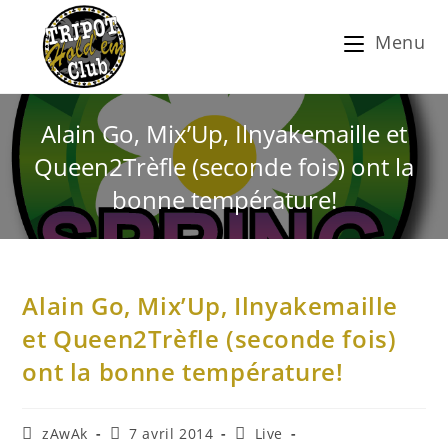
Menu
Alain Go, Mix’Up, Ilnyakemaille et
Queen2Trèfle (seconde fois) ont la
bonne température!
Alain Go, Mix’Up, Ilnyakemaille
et Queen2Trèfle (seconde fois)
ont la bonne température!
zAwAk
7 avril 2014
Live