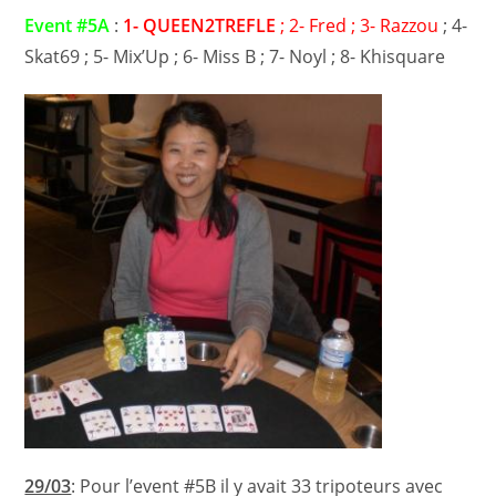
Event #5A
:
1- QUEEN2TREFLE
; 2- Fred ; 3- Razzou
; 4-
Skat69 ; 5- Mix’Up ; 6- Miss B ; 7- Noyl ; 8- Khisquare
29/03
: Pour l’event #5B il y avait 33 tripoteurs avec