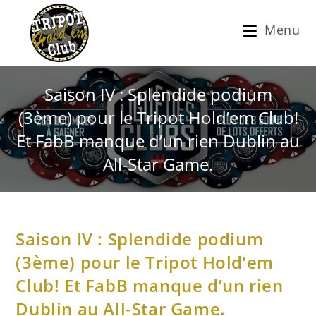
Menu
Saison IV : Splendide podium
(3ème) pour le Tripot Hold’em Club!
Et FabB manque d’un rien Dublin au
All-Star Game.
Saison IV : Splendide podium
(3ème) pour le Tripot Hold’em
Club! Et FabB manque d’un rien
Dublin au All-Star Game.