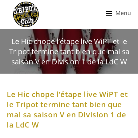
Menu
Le Hic chope l’étape live WiPT et le
Tripot termine tant bien que mal sa
saison V en Division 1 de la LdC W
Le Hic chope l’étape live WiPT et
le Tripot termine tant bien que
mal sa saison V en Division 1 de
la LdC W