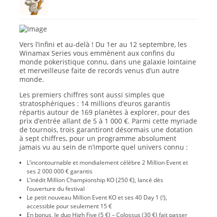
Vers l’infini et au-delà ! Du 1er au 12 septembre, les
Winamax Series vous emmènent aux confins du
monde pokeristique connu, dans une galaxie lointaine
et merveilleuse faite de records venus d’un autre
monde.
Les premiers chiffres sont aussi simples que
stratosphériques :
14 millions d’euros garantis
répartis autour de
169 planètes à explorer
, pour des
prix d’entrée allant de
5 à 1 000 €
. Parmi cette myriade
de tournois, trois garantiront désormais une dotation
à sept chiffres, pour un programme absolument
jamais vu au sein de n’importe quel univers connu :
L’incontournable et mondialement célèbre
2 Million Event
et
ses 2 000 000 € garantis
L’inédit
Million Championship KO
(250 €), lancé dès
l’ouverture du festival
Le petit nouveau
Million Event KO
et ses 40 Day 1 (!),
accessible pour seulement 15 €
En bonus, le duo
High Five
(5 €) –
Colossus
(30 €) fait passer