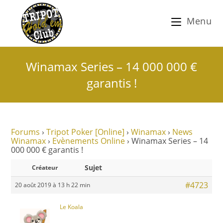
Menu
Winamax Series – 14 000 000 €
garantis !
Forums
›
Tripot Poker [Online]
›
Winamax
›
News
Winamax
›
Evènements Online
›
Winamax Series – 14
000 000 € garantis !
Sujet
Créateur
#4723
20 août 2019 à 13 h 22 min
Le Koala