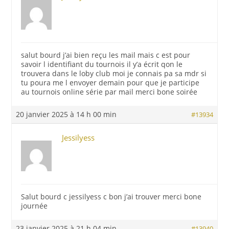
salut bourd j’ai bien reçu les mail mais c est pour
savoir l identifiant du tournois il y’a écrit qon le
trouvera dans le loby club moi je connais pa sa mdr si
tu poura me l envoyer demain pour que je participe
au tournois online série par mail merci bone soirée
20 janvier 2025 à 14 h 00 min
#13934
Jessilyess
Salut bourd c jessilyess c bon j’ai trouver merci bone
journée
23 janvier 2025 à 21 h 04 min
#13940