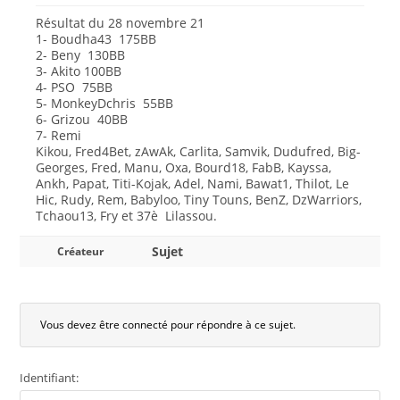
Résultat du 28 novembre 21
1- Boudha43 175BB
2- Beny 130BB
3- Akito 100BB
4- PSO 75BB
5- MonkeyDchris 55BB
6- Grizou 40BB
7- Remi
Kikou, Fred4Bet, zAwAk, Carlita, Samvik, Dudufred, Big-
Georges, Fred, Manu, Oxa, Bourd18, FabB, Kayssa,
Ankh, Papat, Titi-Kojak, Adel, Nami, Bawat1, Thilot, Le
Hic, Rudy, Rem, Babyloo, Tiny Touns, BenZ, DzWarriors,
Tchaou13, Fry et 37è Lilassou.
Sujet
Créateur
Vous devez être connecté pour répondre à ce sujet.
Identifiant: