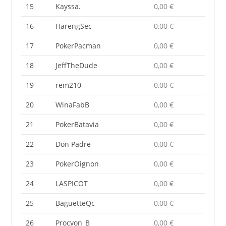
15
Kayssa.
0,00 €
16
HarengSec
0,00 €
17
PokerPacman
0,00 €
18
JeffTheDude
0,00 €
19
rem210
0,00 €
20
WinaFabB
0,00 €
21
PokerBatavia
0,00 €
22
Don Padre
0,00 €
23
PokerOignon
0,00 €
24
LASPICOT
0,00 €
25
BaguetteQc
0,00 €
26
Procyon_B
0,00 €