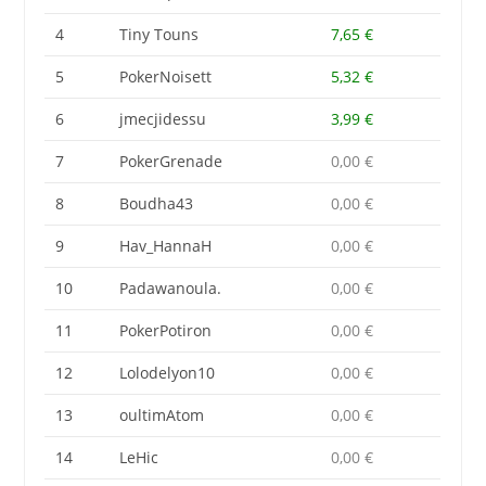
4
Tiny Touns
7,65 €
5
PokerNoisett
5,32 €
6
jmecjidessu
3,99 €
7
PokerGrenade
0,00 €
8
Boudha43
0,00 €
9
Hav_HannaH
0,00 €
10
Padawanoula.
0,00 €
11
PokerPotiron
0,00 €
12
Lolodelyon10
0,00 €
13
oultimAtom
0,00 €
14
LeHic
0,00 €