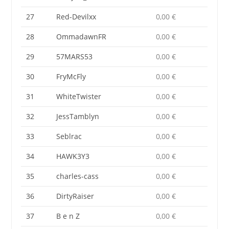
27
Red-Devilxx
0,00 €
28
OmmadawnFR
0,00 €
29
57MARS53
0,00 €
30
FryMcFly
0,00 €
31
WhiteTwister
0,00 €
32
JessTamblyn
0,00 €
33
Seblrac
0,00 €
34
HAWK3Y3
0,00 €
35
charles-cass
0,00 €
36
DirtyRaiser
0,00 €
37
B e n Z
0,00 €