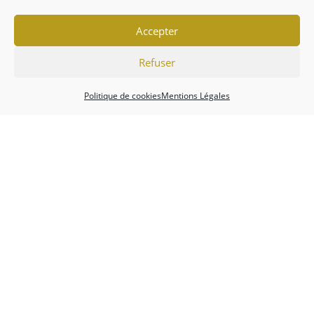
Accepter
Refuser
Politique de cookies
Mentions Légales
Association
Championnats
Calendrier
Actualités
Forum
Mentions Légales
Politique de cookies (EU)
Conditions générales
Copyright 2026 - Tripot Holdem Club