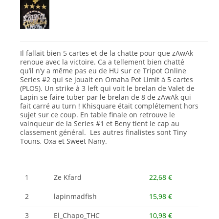
Il fallait bien 5 cartes et de la chatte pour que zAwAk
renoue avec la victoire. Ca a tellement bien chatté
qu’il n’y a même pas eu de HU sur ce Tripot Online
Series #2 qui se jouait en Omaha Pot Limit à 5 cartes
(PLO5). Un strike à 3 left qui voit le brelan de Valet de
Lapin se faire tuber par le brelan de 8 de zAwAk qui
fait carré au turn ! Khisquare était complétement hors
sujet sur ce coup. En table finale on retrouve le
vainqueur de la Series #1 et Beny tient le cap au
classement général. Les autres finalistes sont Tiny
Touns, Oxa et Sweet Nany.
1
Ze Kfard
22,68 €
2
lapinmadfish
15,98 €
3
El_Chapo_THC
10,98 €