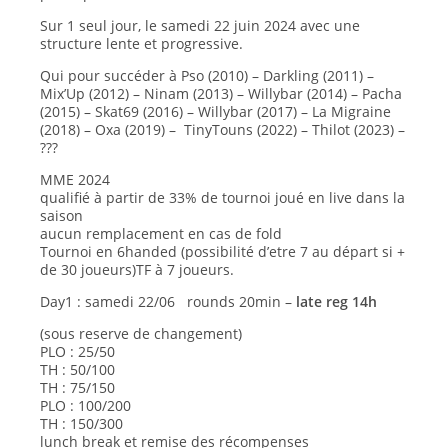
Sur 1 seul jour, le samedi 22 juin 2024 avec une
structure lente et progressive.
Qui pour succéder à Pso (2010) – Darkling (2011) –
Mix’Up (2012) – Ninam (2013) – Willybar (2014) – Pacha
(2015) – Skat69 (2016) – Willybar (2017) – La Migraine
(2018) – Oxa (2019) – TinyTouns (2022) – Thilot (2023) –
???
MME 2024
qualifié à partir de 33% de tournoi joué en live dans la
saison
aucun remplacement en cas de fold
Tournoi en 6handed (possibilité d’etre 7 au départ si +
de 30 joueurs)TF à 7 joueurs.
Day1 : samedi 22/06 rounds 20min –
late reg 14h
(sous reserve de changement)
PLO : 25/50
TH : 50/100
TH : 75/150
PLO : 100/200
TH : 150/300
lunch break et remise des récompenses