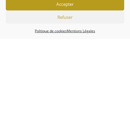
Accepter
Refuser
Politique de cookies
Mentions Légales
Association
Championnats
Calendrier
Actualités
Forum
Mentions Légales
Politique de cookies (EU)
Conditions générales
Copyright 2026 - Tripot Holdem Club