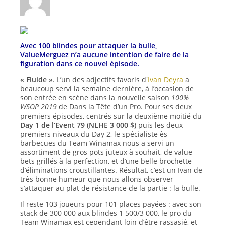
Avec 100 blindes pour attaquer la bulle,
ValueMerguez n’a aucune intention de faire de la
figuration dans ce nouvel épisode.
« Fluide »
. L’un des adjectifs favoris d'
Ivan Deyra
a
beaucoup servi la semaine dernière, à l’occasion de
son entrée en scène dans la nouvelle saison
100%
WSOP 2019
de Dans la Tête d’un Pro. Pour ses deux
premiers épisodes, centrés sur la deuxième moitié du
Day 1 de l’Event 79 (NLHE 3 000 $)
puis les deux
premiers niveaux du Day 2, le spécialiste ès
barbecues du Team Winamax nous a servi un
assortiment de gros pots juteux à souhait, de value
bets grillés à la perfection, et d’une belle brochette
d’éliminations croustillantes. Résultat, c’est un Ivan de
très bonne humeur que nous allons observer
s’attaquer au plat de résistance de la partie : la bulle.
Il reste 103 joueurs pour 101 places payées : avec son
stack de 300 000 aux blindes 1 500/3 000, le pro du
Team Winamax est cependant loin d’être rassasié, et